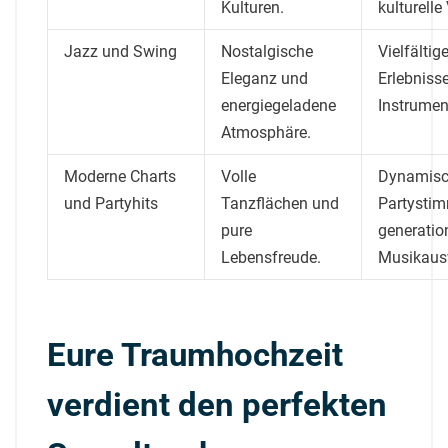
Kulturen.
kulturelle 
Jazz und Swing
Nostalgische
Vielfältig
Eleganz und
Erlebnisse
energiegeladene
Instrumen
Atmosphäre.
Moderne Charts
Volle
Dynamis
und Partyhits
Tanzflächen und
Partysti
pure
generatio
Lebensfreude.
Musikaus
Eure Traumhochzeit
verdient den perfekten