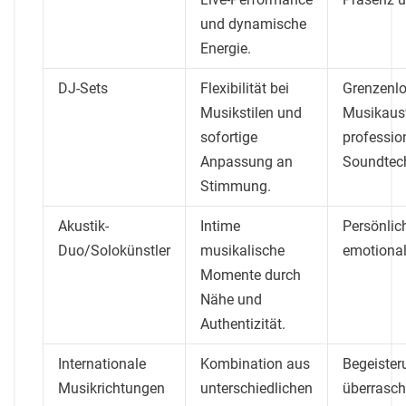
und dynamische
Energie.
DJ-Sets
Flexibilität bei
Grenzenl
Musikstilen und
Musikaus
sofortige
professio
Anpassung an
Soundtech
Stimmung.
Akustik-
Intime
Persönlic
Duo/Solokünstler
musikalische
emotiona
Momente durch
Nähe und
Authentizität.
Internationale
Kombination aus
Begeister
Musikrichtungen
unterschiedlichen
überrasc