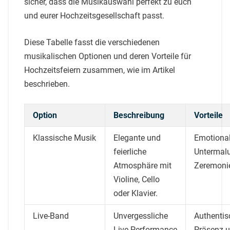
sicher, dass die Musikauswahl perfekt zu euch
und eurer Hochzeitsgesellschaft passt.
Diese Tabelle fasst die verschiedenen
musikalischen Optionen und deren Vorteile für
Hochzeitsfeiern zusammen, wie im Artikel
beschrieben.
Option
Beschreibung
Vorteile
Klassische Musik
Elegante und
Emotional
feierliche
Untermal
Atmosphäre mit
Zeremoni
Violine, Cello
oder Klavier.
Live-Band
Unvergessliche
Authentis
Live-Performance
Präsenz un