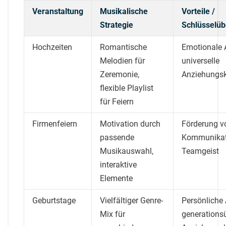
Veranstaltung
Musikalische
Vorteile /
Strategie
Schlüsselü
Hochzeiten
Romantische
Emotionale 
Melodien für
universelle
Zeremonie,
Anziehungsk
flexible Playlist
für Feiern
Firmenfeiern
Motivation durch
Förderung v
passende
Kommunikat
Musikauswahl,
Teamgeist
interaktive
Elemente
Geburtstage
Vielfältiger Genre-
Persönliche
Mix für
generations