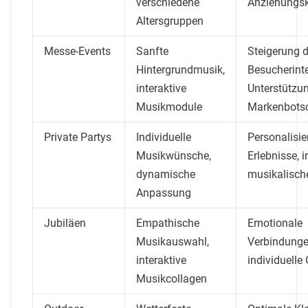
verschiedene
Anziehungsk
Altersgruppen
Messe-Events
Sanfte
Steigerung d
Hintergrundmusik,
Besucherinte
interaktive
Unterstützu
Musikmodule
Markenbots
Private Partys
Individuelle
Personalisie
Musikwünsche,
Erlebnisse, i
dynamische
musikalisch
Anpassung
Jubiläen
Empathische
Emotionale
Musikauswahl,
Verbindunge
interaktive
individuelle
Musikcollagen