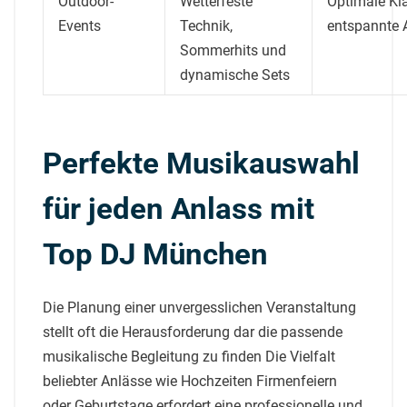
Outdoor-
Wetterfeste
Optimale Kla
Events
Technik,
entspannte
Sommerhits und
dynamische Sets
Perfekte Musikauswahl
für jeden Anlass mit
Top DJ München
Die Planung einer unvergesslichen Veranstaltung
stellt oft die Herausforderung dar die passende
musikalische Begleitung zu finden Die Vielfalt
beliebter Anlässe wie Hochzeiten Firmenfeiern
oder Geburtstage erfordert eine professionelle und