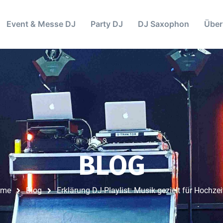
Event & Messe DJ
Party DJ
DJ Saxophon
Über
BLOG
ome
Blog
Erklärung DJ-Playlist: Musik gezielt für Hochzei