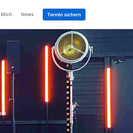
 Mich
News
Termin sichern
ten