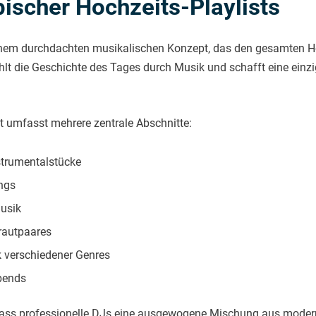
ischer Hochzeits-Playlists
gt einem durchdachten musikalischen Konzept, das den gesamten
zählt die Geschichte des Tages durch Musik und schafft eine ein
st umfasst mehrere zentrale Abschnitte:
nstrumentalstücke
ongs
musik
rautpaares
 verschiedener Genres
bends
ass professionelle DJs eine ausgewogene Mischung aus moderne