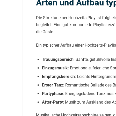
Arten und Aufbau typ
Die Struktur einer Hochzeits-Playlist fol
begleitet. Eine gut komponierte Playlist er
die Gäste.
Ein typischer Aufbau einer Hochzeits-Playli
Trauungsbereich
: Sanfte, gefühlvolle I
Einzugsmusik
: Emotionale, feierliche S
Empfangsbereich
: Leichte Hintergrund
Erster Tanz
: Romantische Ballade des B
Partyphase
: Energiegeladene Tanzmusik
After-Party
: Musik zum Ausklang des A
Musikalische Hochzeitsabschnitte
zeigen, d