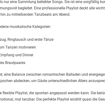
als nur eine Sammlung beliebter Songs. Sie ist eine sorgfältig ku
ngsvoll begleitet. Eine professionelle Playlist deckt alle wi
hin zu mitreißenden Tanzbeats am Abend.
iedene musikalische Kategorien:
inzug, Ringtausch und erste Tänze
 zum Tanzen motivieren
r Empfang und Dinner
des Brautpaares
t, eine Balance zwischen romantischen Balladen und energiegel
Epochen abdecken, um Gäste unterschiedlichen Alters anzuspre
 flexible Playlist, die spontan angepasst werden kann. Sie berü
ional, mal tanzbar. Die perfekte Playlist erzählt quasi die Ge