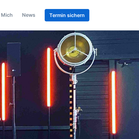
 Mich
News
Termin sichern
n