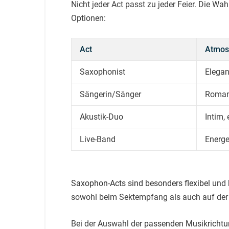
Nicht jeder Act passt zu jeder Feier. Die W
Optionen:
Act
Atmos
Saxophonist
Elegan
Sängerin/Sänger
Romant
Akustik-Duo
Intim,
Live-Band
Energet
Saxophon-Acts sind besonders flexibel
und b
sowohl beim Sektempfang als auch auf der T
Bei der Auswahl der
passenden Musikricht