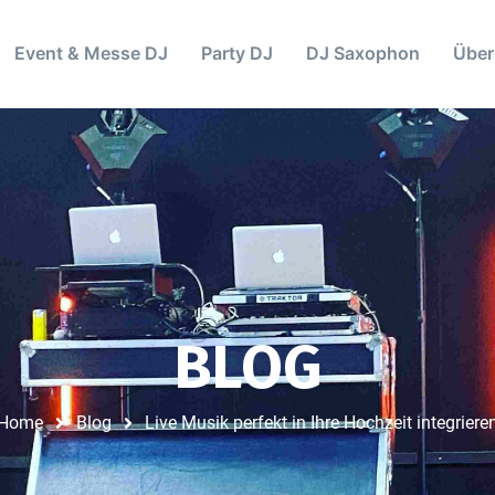
Event & Messe DJ
Party DJ
DJ Saxophon
Über
BLOG
Home
Blog
Live Musik perfekt in Ihre Hochzeit integriere