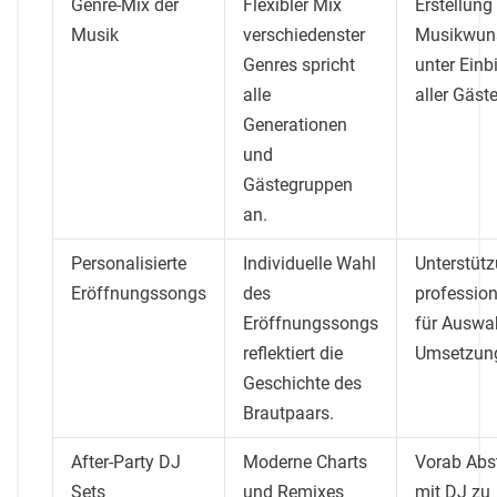
Genre-Mix der
Flexibler Mix
Erstellung
Musik
verschiedenster
Musikwuns
Genres spricht
unter Ein
alle
aller Gäste
Generationen
und
Gästegruppen
an.
Personalisierte
Individuelle Wahl
Unterstüt
Eröffnungssongs
des
profession
Eröffnungssongs
für Auswa
reflektiert die
Umsetzun
Geschichte des
Brautpaars.
After-Party DJ
Moderne Charts
Vorab Ab
Sets
und Remixes
mit DJ zu