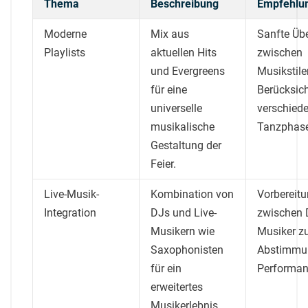
Thema
Beschreibung
Empfehlu
Moderne
Mix aus
Sanfte Üb
Playlists
aktuellen Hits
zwischen
und Evergreens
Musikstil
für eine
Berücksic
universelle
verschied
musikalische
Tanzphas
Gestaltung der
Feier.
Live-Musik-
Kombination von
Vorbereitu
Integration
DJs und Live-
zwischen 
Musikern wie
Musiker z
Saxophonisten
Abstimmu
für ein
Performan
erweitertes
Musikerlebnis.