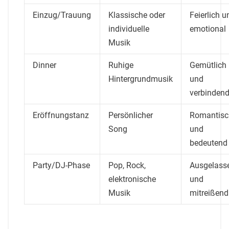
Einzug/Trauung
Klassische oder
Feierlich u
individuelle
emotional
Musik
Dinner
Ruhige
Gemütlich
Hintergrundmusik
und
verbinden
Eröffnungstanz
Persönlicher
Romantisc
Song
und
bedeutend
Party/DJ-Phase
Pop, Rock,
Ausgelass
elektronische
und
Musik
mitreißend