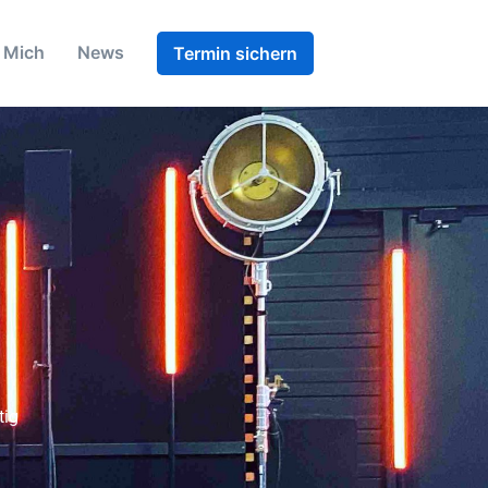
 Mich
News
Termin sichern
tig