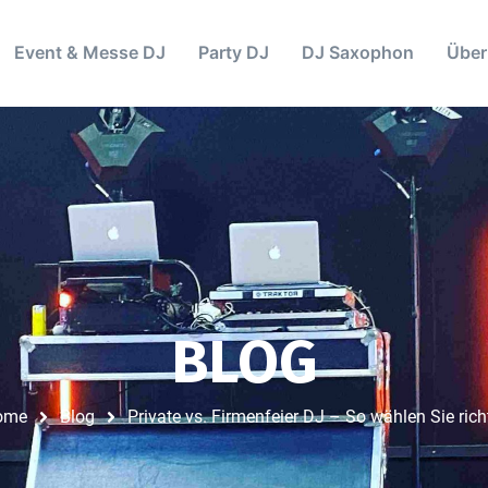
Event & Messe DJ
Party DJ
DJ Saxophon
Über
BLOG
ome
Blog
Private vs. Firmenfeier DJ – So wählen Sie rich