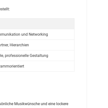
tellt:
mmunikation und Networking
rtner, Hierarchien
e, professionelle Gestaltung
grammorientiert
sönliche Musikwünsche und eine lockere