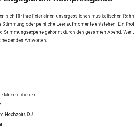
n sich für ihre Feier einen unvergesslichen musikalischen Rahm
timmung oder peinliche Leerlaufmomente entstehen. Ein Profi-DJ
nd Stimmungsexperte gekonnt durch den gesamten Abend. Wer wis
scheidenden Antworten.
re Musikoptionen
s
im Hochzeits-DJ
et