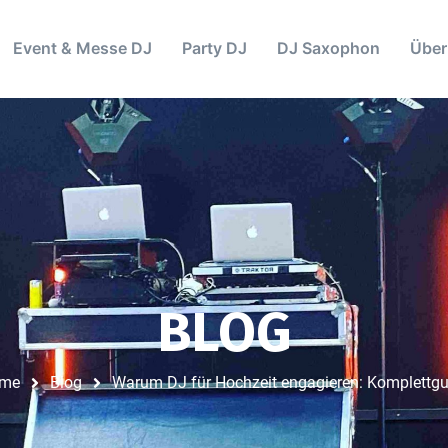
Event & Messe DJ
Party DJ
DJ Saxophon
Über
BLOG
me
Blog
Warum DJ für Hochzeit engagieren: Komplettgu