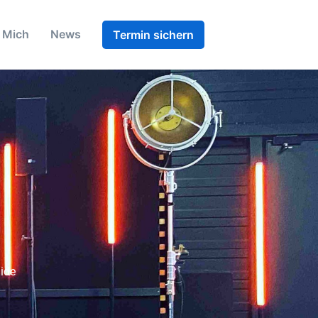
 Mich
News
Termin sichern
ide