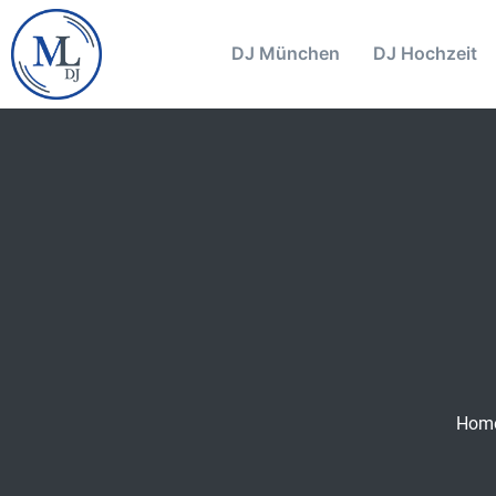
DJ München
DJ Hochzeit
Hom