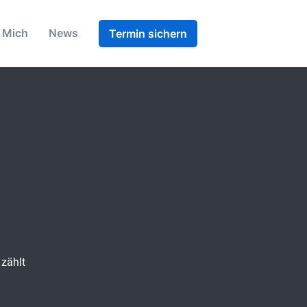
 Mich
News
Termin sichern
zählt