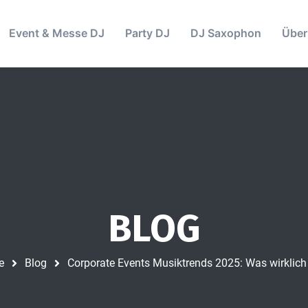
Event & Messe DJ
Party DJ
DJ Saxophon
Über
BLOG
e
Blog
Corporate Events Musiktrends 2025: Was wirklich 