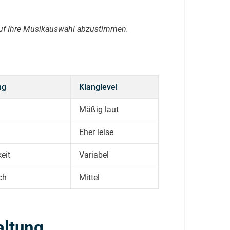
auf Ihre Musikauswahl abzustimmen.
ng
Klanglevel
Mäßig laut
Eher leise
keit
Variabel
ch
Mittel
altung