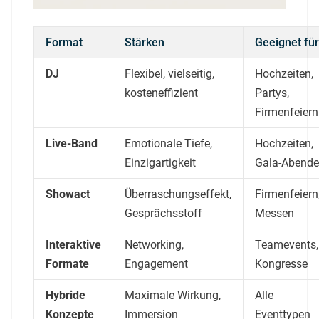
Format
Stärken
Geeignet für
DJ
Flexibel, vielseitig,
Hochzeiten,
kosteneffizient
Partys,
Firmenfeiern
Live-Band
Emotionale Tiefe,
Hochzeiten,
Einzigartigkeit
Gala-Abende
Showact
Überraschungseffekt,
Firmenfeiern
Gesprächsstoff
Messen
Interaktive
Networking,
Teamevents,
Formate
Engagement
Kongresse
Hybride
Maximale Wirkung,
Alle
Konzepte
Immersion
Eventtypen